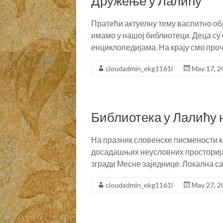
Дружење у Лалићу
Пратећи актуелну тему васпитно обр
имамо у нашој библиотеци. Деца су
енциклопедијама. На крају смо про
cloudadmin_ekg1161i
May 17, 2
Библиотека у Лалићу 
На празник словенске писмености ко
досадашњих неусловних просторија 
згради Месне заједнице. Локална 
cloudadmin_ekg1161i
May 27, 2