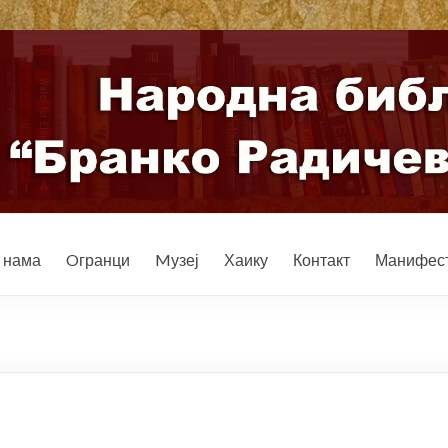
 нама
Oгранци
Mузеј
Хаику
Контакт
Манифест