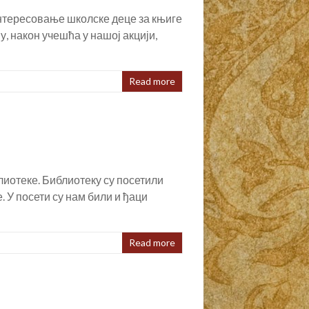
 интересовање школске деце за књиге
, након учешћа у нашој акцији,
Read more
иотеке. Библиотеку су посетили
 У посети су нам били и ђаци
Read more