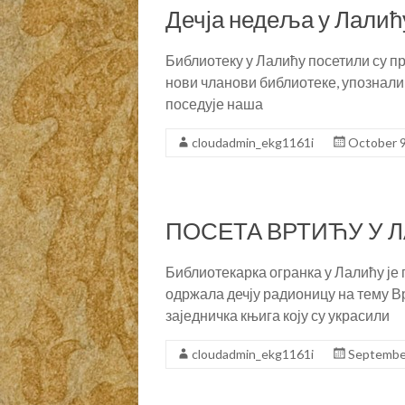
Дечја недеља у Лалић
Библиотеку у Лалићу посетили су п
нови чланови библиотеке, упознали
поседује наша
cloudadmin_ekg1161i
October 9
ПОСЕТА ВРТИЋУ У 
Библиотекарка огранка у Лалићу је
одржала дечју радионицу на тему Вр
заједничка књига коју су украсили
cloudadmin_ekg1161i
Septembe