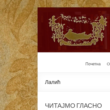
Почетна
O
Лалић
ЧИТАЈМО ГЛАСНО