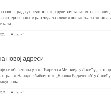
азовног рада у предшколској групи, листали смо сликовнице
 са интересовањем разгледала слике и постављала питања, 
читали
021
Лалић
на новој адреси
ји се обележава у част Ћирила и Методија у Лалићу је отво
огранак Народне библиотеке „Бранко Радичевић“ у Лалићу, 
самоуправа
019
Лалић