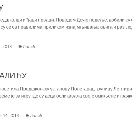
у
редшколци и ђаци прваци. Поводом Дечје недеље, добили су б
 су се са правилима приликом изнајмљивања књига и разглед
, 2018
Лалић
ЛАЛИЋУ
 посетила Предшколску установу Полетарац групицу Лептир
еме је за игру где су деца осликавала своје омиљене играч
r 14, 2018
Лалић