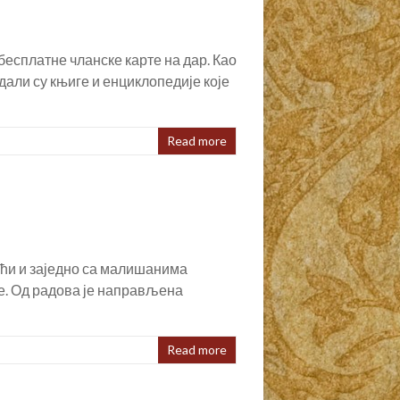
есплатне чланске карте на дар. Као
али су књиге и енциклопедије које
Read more
ићи и заједно са малишанима
ке. Од радова је направљена
Read more