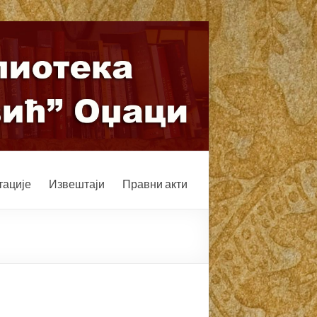
ације
Извештаји
Правни акти