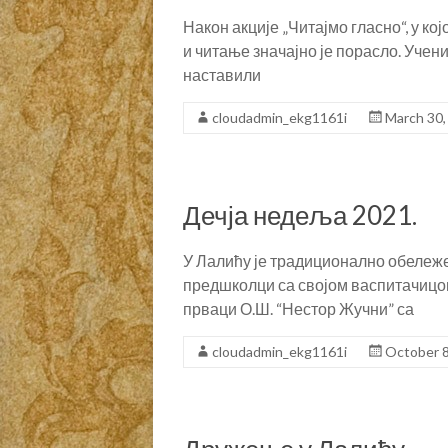
Након акције „Читајмо гласно“, у к
и читање значајно је порасло. Учен
наставили
cloudadmin_ekg1161i
March 30,
Дечја недеља 2021.
У Лалићу је традиционално обележ
предшколци са својом васпитачицом
прваци О.Ш. “Нестор Жучни” са
cloudadmin_ekg1161i
October 8