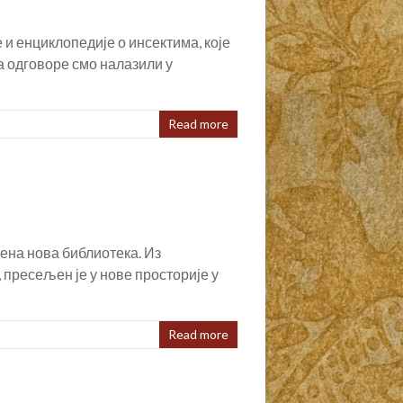
 и енциклопедије о инсектима, које
а одговоре смо налазили у
Read more
рена нова библиотека. Из
пресељен је у нове просторије у
Read more