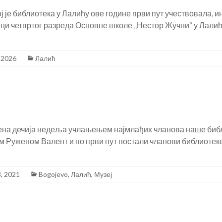
ојој је библиотека у Лалићу ове године први пут учествовала,
ици четвртог разреда Основне школе „Нестор Жучни“ у Лалићу
 2026
Лалић
ена дечија недеља учлањењем најмлађих чланова наше библ
 Руженом Валент и по први пут постали чланови библиотеке.
, 2021
Bogojevo
,
Лалић
,
Музеј