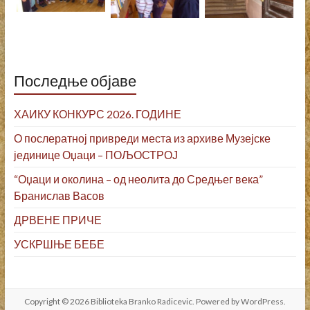
Последње објаве
ХАИКУ КОНКУРС 2026. ГОДИНЕ
О послератној привреди места из архиве Музејске
јединице Оџаци – ПОЉОСТРОЈ
“Оџаци и околина – од неолита до Средњег века”
Бранислав Васов
ДРВЕНЕ ПРИЧЕ
УСКРШЊЕ БЕБЕ
Copyright © 2026
Biblioteka Branko Radicevic
. Powered by
WordPress
.