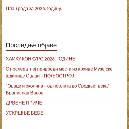
План рада за 2026. годину.
Последње објаве
ХАИКУ КОНКУРС 2026. ГОДИНЕ
О послератној привреди места из архиве Музејске
јединице Оџаци – ПОЉОСТРОЈ
“Оџаци и околина – од неолита до Средњег века”
Бранислав Васов
ДРВЕНЕ ПРИЧЕ
УСКРШЊЕ БЕБЕ