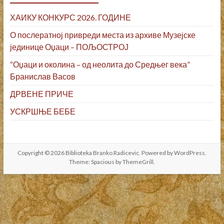
ХАИКУ КОНКУРС 2026. ГОДИНЕ
О послератној привреди места из архиве Музејске
јединице Оџаци – ПОЉОСТРОЈ
“Оџаци и околина – од неолита до Средњег века”
Бранислав Васов
ДРВЕНЕ ПРИЧЕ
УСКРШЊЕ БЕБЕ
Copyright © 2026
Biblioteka Branko Radicevic
. Powered by
WordPress
.
Theme: Spacious by
ThemeGrill
.