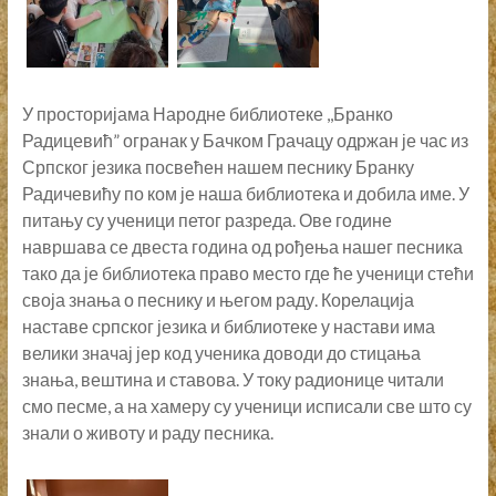
У просторијама Народне библиотеке ,,Бранко
Радицевић” огранак у Бачком Грачацу одржан је час из
Српског језика посвећен нашем песнику Бранку
Радичевићу по ком је наша библиотека и добила име. У
питању су ученици петог разреда. Ове године
навршава се двеста година од рођења нашег песника
тако да је библиотека право место где ће ученици стећи
своја знања о песнику и његом раду. Корелација
наставе српског језика и библиотеке у настави има
велики значај јер код ученика доводи до стицања
знања, вештина и ставова. У току радионице читали
смо песме, а на хамеру су ученици исписали све што су
знали о животу и раду песника.