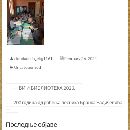
cloudadmin_ekg1161i
February 26, 2024
Uncategorized
←
ВИ И БИБЛИОТЕКА 2023.
200 година од рођења песника Бранка Радичевића
→
Последње објаве