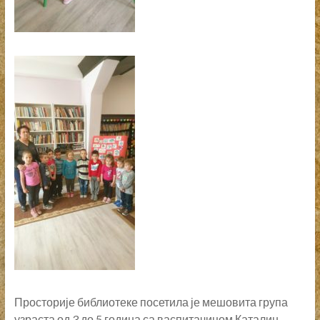
Просторије библиотеке посетила је мешовита група
узраста од 3 до 5 година са васпитачицом Каталин