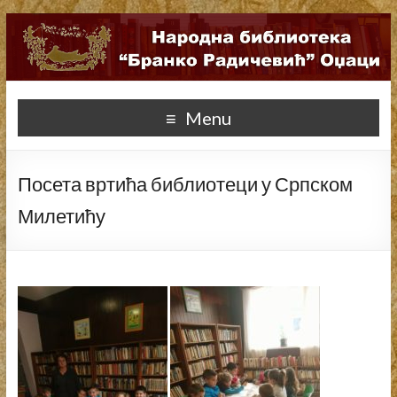
Menu
Посета вртића библиотеци у Српском
Милетићу