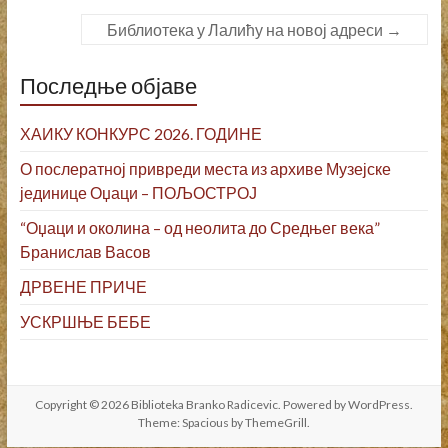
Библиотека у Лалићу на новој адреси
→
Последње објаве
ХАИКУ КОНКУРС 2026. ГОДИНЕ
О послератној привреди места из архиве Музејске
јединице Оџаци – ПОЉОСТРОЈ
“Оџаци и околина – од неолита до Средњег века”
Бранислав Васов
ДРВЕНЕ ПРИЧЕ
УСКРШЊЕ БЕБЕ
Copyright © 2026
Biblioteka Branko Radicevic
. Powered by
WordPress
.
Theme: Spacious by
ThemeGrill
.