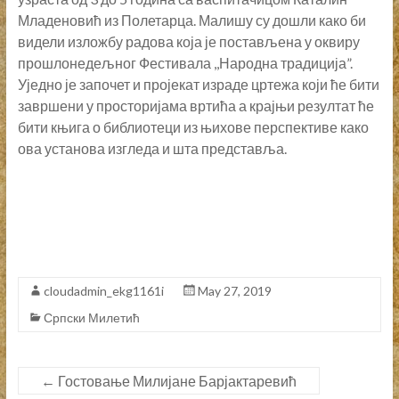
Младеновић из Полетарца. Малишу су дошли како би
видели изложбу радова која је постављена у оквиру
прошлонедељног Фестивала ,,Народна традиција”.
Уједно је започет и пројекат израде цртежа који ће бити
завршени у просторијама вртића а крајњи резултат ће
бити књига о библиотеци из њихове перспективе како
ова установа изгледа и шта представља.
cloudadmin_ekg1161i
May 27, 2019
Српски Милетић
←
Гостовање Милијане Барјактаревић