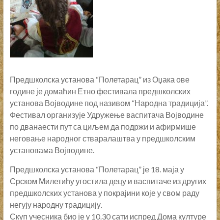
Предшколска установа “Полетарац” из Оџака ове
године је домаћин Етно фестивала предшколских
установа Војводине под називом “Народна традиција”.
Фестивал организује Удружење васпитача Војводине
по дванаести пут са циљем да подржи и афирмише
неговање народног стваралаштва у предшколским
установама Војводине.
Предшколска установа “Полетарац” је 18. маја у
Срском Милетићу угостила децу и васпитаче из других
предшколских установа у покрајини које у свом раду
негују народну традицију.
Скуп учесника био је у 10.30 сати испред Дома културе