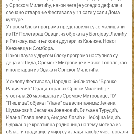
у Српском Милетићу, након чега је уследио дефиле и
свечано отварање Фестивала у 11 сати у сали Дома
културе.
У првом блоку програма представили су се малишани
из ПУ Полетарац Оџаци, из објеката у Богојеву, Лалићу
и Раткову, као и њихови другари из Кањиже, Новог
Кнежевца и Сомбора.
Након паузе у другом блоку програма наступила су
деца из Шида, Сремске Митровице и Бачке Тополе, као
и полетарци из Оџака и Српског Милетића.
У склопу Фестивала, Народна библиотека “Бранко
Радичевић” Оџаци, огранак Српски Милетић, је
угостила 20 малишана из Сремске Митровице, ПУ
“Пчелица”, објекат “Лане” са васпитачима: Јелена
Шумановић, Јасмина Јовановић, Биљана Турудић,
Ивана Главашевић, Андреа Лазић и Небојша Мијић.
Одржана је креативна радионица на тему мотива из
области традиције у чијој су изради такође учествовали