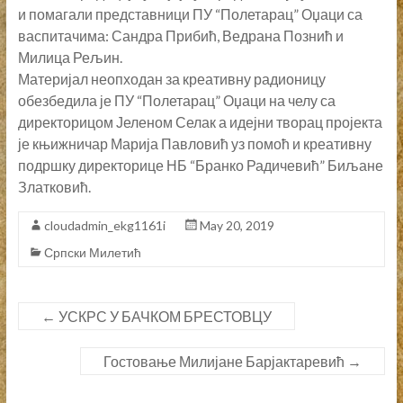
и помагали представници ПУ “Полетарац” Оџаци са
васпитачима: Сандра Прибић, Ведрана Познић и
Милица Рељин.
Материјал неопходан за креативну радионицу
обезбедила је ПУ “Полетарац” Оџаци на челу са
директорицом Јеленом Селак а идејни творац пројекта
је књижничар Марија Павловић уз помоћ и креативну
подршку директорице НБ “Бранко Радичевић” Биљане
Златковић.
cloudadmin_ekg1161i
May 20, 2019
Српски Милетић
←
УСКРС У БАЧКОМ БРЕСТОВЦУ
Гостовање Милијане Барјактаревић
→