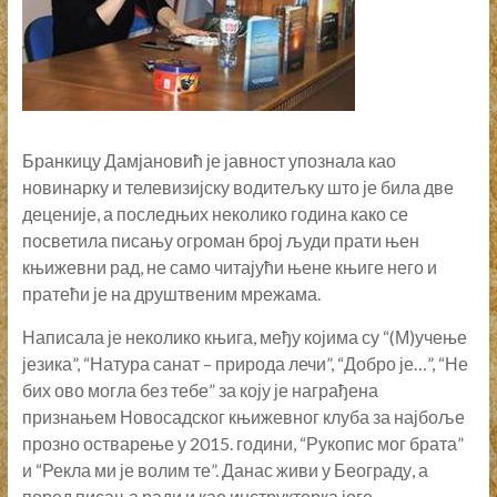
Бранкицу Дамјановић је јавност упознала као
новинарку и телевизијску водитељку што је била две
деценије, а последњих неколико година како се
посветила писању огроман број људи прати њен
књижевни рад, не само читајући њене књиге него и
пратећи је на друштвеним мрежама.
Написала је неколико књига, међу којима су “(М)учење
језика”, “Натура санат – природа лечи”, “Добро је…”, “Не
бих ово могла без тебе” за коју је награђена
признањем Новосадског књижевног клуба за најбоље
прозно остварење у 2015. години, “Рукопис мог брата”
и “Рекла ми је волим те”. Данас живи у Београду, а
поред писања ради и као инструкторка јоге.