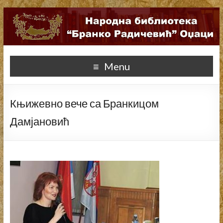
Menu
Књижевно вече са Бранкицом
Дамјановић