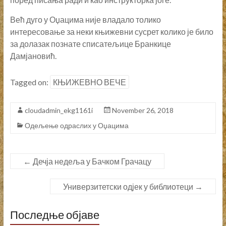
Већ дуго у Оџацима није владало толико
интересовање за неки књижевни сусрет колико је било
за долазак познате списатељице Бранкице
Дамјановић.
Tagged on:
КЊИЖЕВНО ВЕЧЕ
cloudadmin_ekg1161i
November 26, 2018
Одељење одраслих у Оџацима
←
Дечја недеља у Бачком Грачацу
Универзитетски одјек у библиотеци
→
Последње објаве