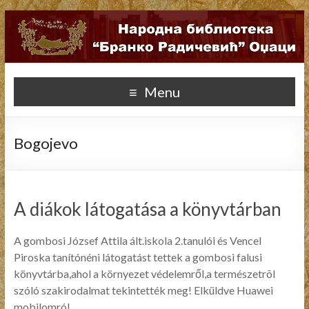
Menu
Bogojevo
A diákok látogatása a könyvtárban
A gombosi József Attila ált.iskola 2.tanulói és Vencel
Piroska tanítónéni látogatást tettek a gombosi falusi
könyvtárba,ahol a környezet védelemről,a természetrõl
szóló szakirodalmat tekintették meg! Elküldve Huawei
mobilomról