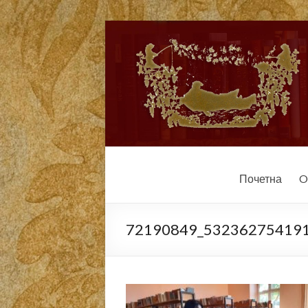
Почетна
O
72190849_53236275419