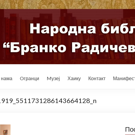
 нама
Oгранци
Mузеј
Хаику
Контакт
Манифест
1919_5511731286143664128_n
По