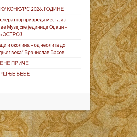
КУ КОНКУРС 2026. ГОДИНЕ
слератној привреди места из
ве Музејске јединице Оџаци –
ЉОСТРОЈ
ци и околина – од неолита до
дњег века” Бранислав Васов
ЕНЕ ПРИЧЕ
РШЊЕ БЕБЕ