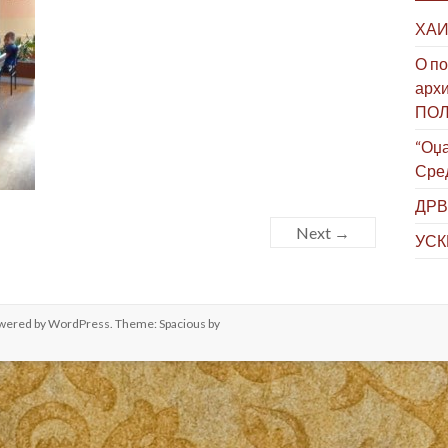
ХАИ
О по
архи
ПО
“Оџа
Сре
ДРВ
Next →
УСК
owered by
WordPress
. Theme: Spacious by