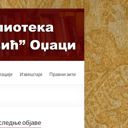
ације
Извештаји
Правни акти
следње објаве