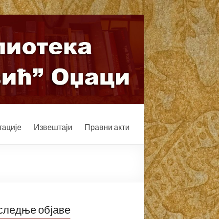
ације
Извештаји
Правни акти
следње објаве