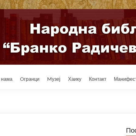
 нама
Oгранци
Mузеј
Хаику
Контакт
Манифест
По