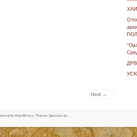
ХАИ
О по
архи
ПО
“Оџа
Сре
ДРВ
УСК
Next →
owered by
WordPress
. Theme: Spacious by