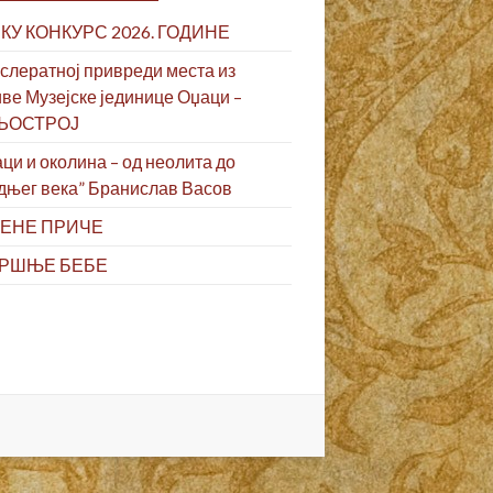
КУ КОНКУРС 2026. ГОДИНЕ
слератној привреди места из
ве Музејске јединице Оџаци –
ЉОСТРОЈ
ци и околина – од неолита до
дњег века” Бранислав Васов
ЕНЕ ПРИЧЕ
РШЊЕ БЕБЕ