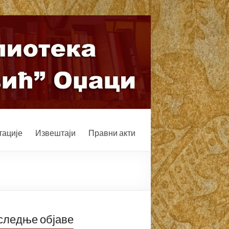
ације
Извештаји
Правни акти
следње објаве