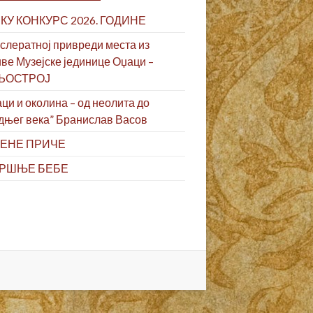
КУ КОНКУРС 2026. ГОДИНЕ
слератној привреди места из
ве Музејске јединице Оџаци –
ЉОСТРОЈ
ци и околина – од неолита до
дњег века” Бранислав Васов
ЕНЕ ПРИЧЕ
РШЊЕ БЕБЕ