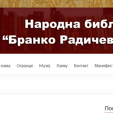
 нама
Oгранци
Mузеј
Хаику
Контакт
Манифест
По