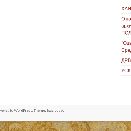
ХАИ
О по
архи
ПО
“Оџа
Сре
ДРВ
УСК
owered by
WordPress
. Theme: Spacious by