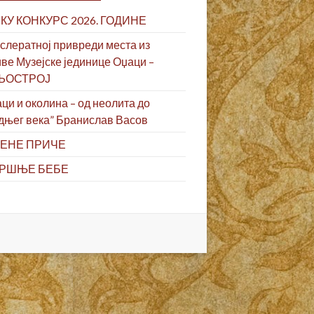
КУ КОНКУРС 2026. ГОДИНЕ
слератној привреди места из
ве Музејске јединице Оџаци –
ЉОСТРОЈ
ци и околина – од неолита до
дњег века” Бранислав Васов
ЕНЕ ПРИЧЕ
РШЊЕ БЕБЕ