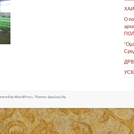
ХАИ
О по
архи
ПО
“Оџа
Сре
ДРВ
УСК
owered by
WordPress
. Theme: Spacious by