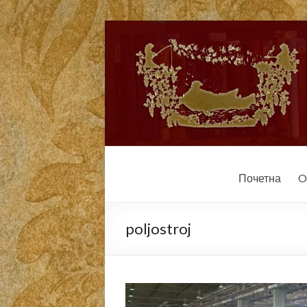
Почетна
O
poljostroj