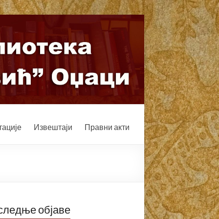
ације
Извештаји
Правни акти
следње објаве