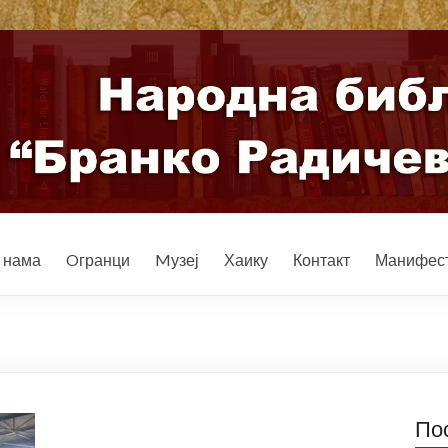
 нама
Oгранци
Mузеј
Хаику
Контакт
Манифест
По