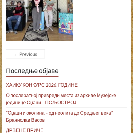
← Previous
Последње објаве
ХАИКУ КОНКУРС 2026. ГОДИНЕ
О послератној привреди места из архиве Музејске
јединице Оџаци – ПОЉОСТРОЈ
“Оџаци и околина – од неолита до Средњег века”
Бранислав Васов
ДРВЕНЕ ПРИЧЕ