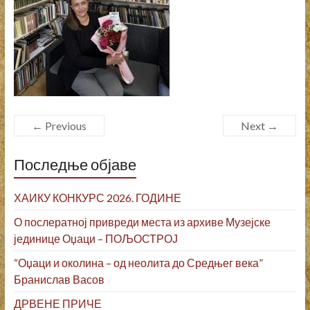
← Previous
Next →
Последње објаве
ХАИКУ КОНКУРС 2026. ГОДИНЕ
О послератној привреди места из архиве Музејске
јединице Оџаци – ПОЉОСТРОЈ
“Оџаци и околина – од неолита до Средњег века”
Бранислав Васов
ДРВЕНЕ ПРИЧЕ