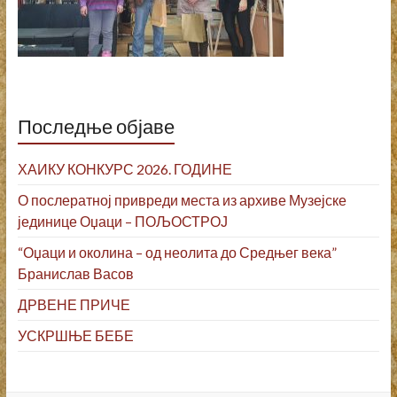
Последње објаве
ХАИКУ КОНКУРС 2026. ГОДИНЕ
О послератној привреди места из архиве Музејске
јединице Оџаци – ПОЉОСТРОЈ
“Оџаци и околина – од неолита до Средњег века”
Бранислав Васов
ДРВЕНЕ ПРИЧЕ
УСКРШЊЕ БЕБЕ