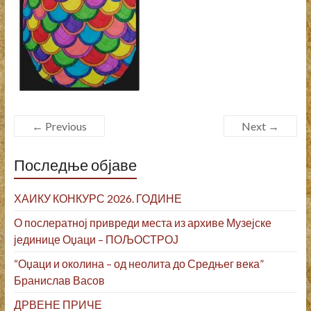
← Previous
Next →
Последње објаве
ХАИКУ КОНКУРС 2026. ГОДИНЕ
О послератној привреди места из архиве Музејске
јединице Оџаци – ПОЉОСТРОЈ
“Оџаци и околина – од неолита до Средњег века”
Бранислав Васов
ДРВЕНЕ ПРИЧЕ