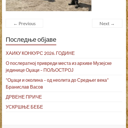
← Previous
Next →
Последње објаве
ХАИКУ КОНКУРС 2026. ГОДИНЕ
О послератној привреди места из архиве Музејске
јединице Оџаци – ПОЉОСТРОЈ
“Оџаци и околина – од неолита до Средњег века”
Бранислав Васов
ДРВЕНЕ ПРИЧЕ
УСКРШЊЕ БЕБЕ