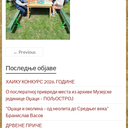
← Previous
Последње објаве
ХАИКУ КОНКУРС 2026. ГОДИНЕ
О послератној привреди места из архиве Музејске
јединице Оџаци – ПОЉОСТРОЈ
“Оџаци и околина – од неолита до Средњег века”
Бранислав Васов
ДРВЕНЕ ПРИЧЕ