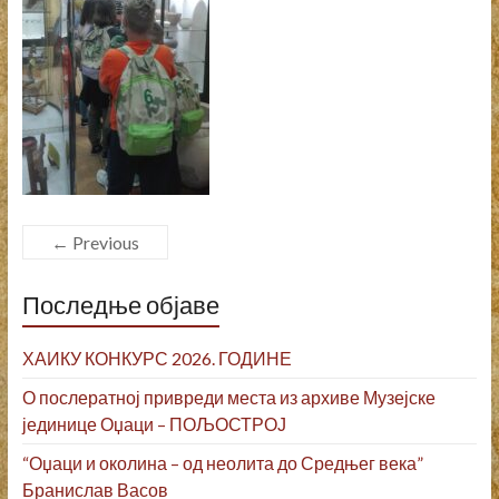
← Previous
Последње објаве
ХАИКУ КОНКУРС 2026. ГОДИНЕ
О послератној привреди места из архиве Музејске
јединице Оџаци – ПОЉОСТРОЈ
“Оџаци и околина – од неолита до Средњег века”
Бранислав Васов