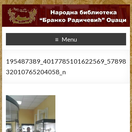
Menu
195487389_4017785101622569_57898
32010765204058_n