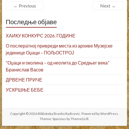
← Previous
Next →
Последње објаве
ХАИКУ КОНКУРС 2026. ГОДИНЕ
О послератној привреди места из архиве Музејске
јединице Оџаци – ПОЉОСТРОЈ
“Оџаци и околина – од неолита до Средњег века”
Бранислав Васов
ДРВЕНЕ ПРИЧЕ
УСКРШЊЕ БЕБЕ
Copyright © 2026
Biblioteka Branko Radicevic
. Powered by
WordPress
.
Theme: Spacious by
ThemeGrill
.