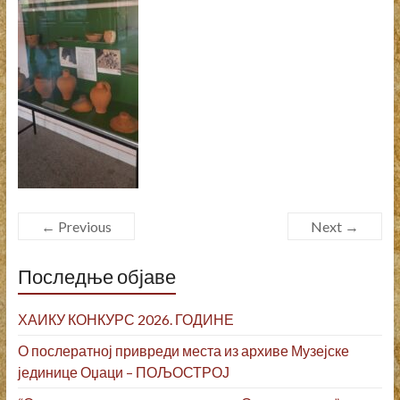
← Previous
Next →
Последње објаве
ХАИКУ КОНКУРС 2026. ГОДИНЕ
О послератној привреди места из архиве Музејске
јединице Оџаци – ПОЉОСТРОЈ