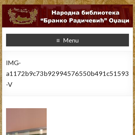
Menu
IMG-
a1172b9c73b92994576550b491c51593
-V