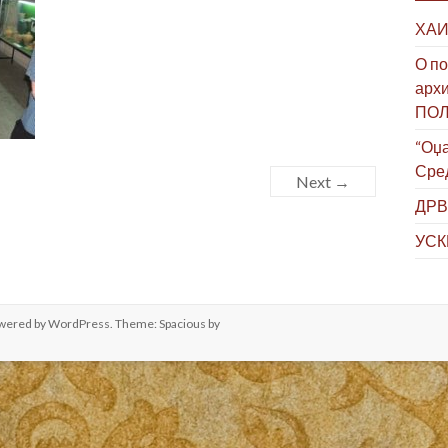
ХАИ
О по
архи
ПО
“Оџа
Сре
Next →
ДРВ
УСК
owered by
WordPress
. Theme: Spacious by