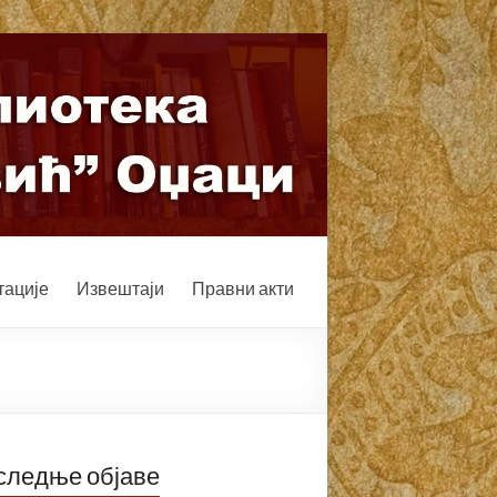
ације
Извештаји
Правни акти
следње објаве