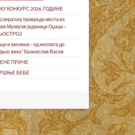
КУ КОНКУРС 2026. ГОДИНЕ
слератној привреди места из
ве Музејске јединице Оџаци –
ЉОСТРОЈ
ци и околина – од неолита до
дњег века” Бранислав Васов
ЕНЕ ПРИЧЕ
РШЊЕ БЕБЕ