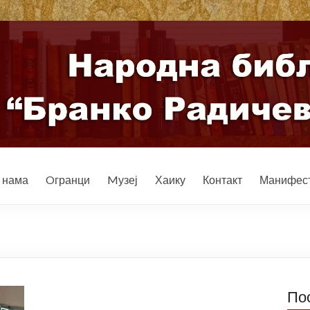
 нама
Oгранци
Mузеј
Хаику
Контакт
Манифест
По