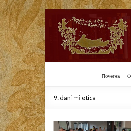
Почетна
O
9. dani miletica