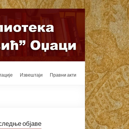
ације
Извештаји
Правни акти
следње објаве