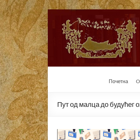
Почетна
O
Пут од малца до будућег 
V
i