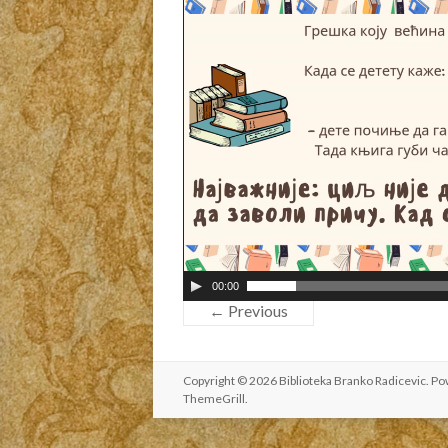
d
e
o
P
l
a
y
e
r
00:00
← Previous
Copyright © 2026
Biblioteka Branko Radicevic
. P
ThemeGrill
.