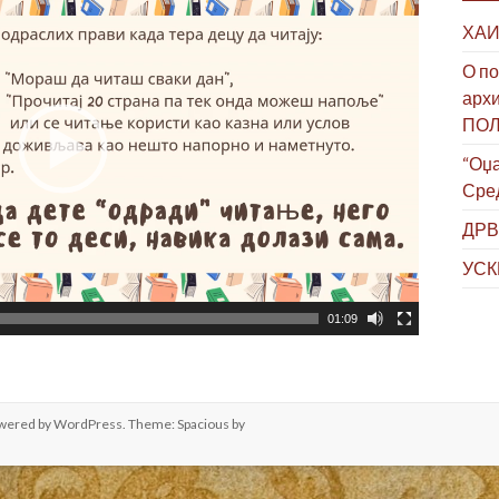
ХАИ
О по
архи
ПО
“Оџа
Сре
ДРВ
УСК
01:09
owered by
WordPress
. Theme: Spacious by