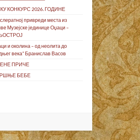
КУ КОНКУРС 2026. ГОДИНЕ
слератној привреди места из
ве Музејске јединице Оџаци –
ЉОСТРОЈ
ци и околина – од неолита до
дњег века” Бранислав Васов
ЕНЕ ПРИЧЕ
РШЊЕ БЕБЕ