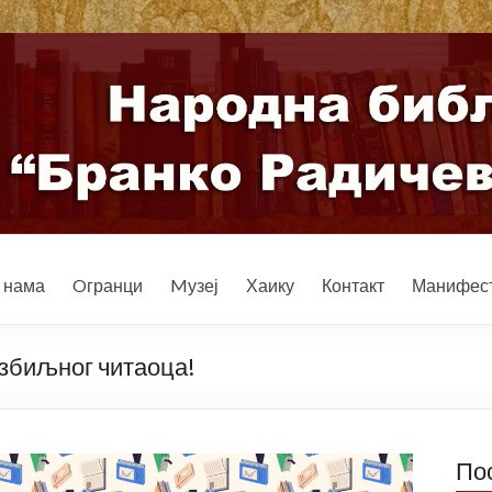
 нама
Oгранци
Mузеј
Хаику
Контакт
Манифест
озбиљног читаоца!
По